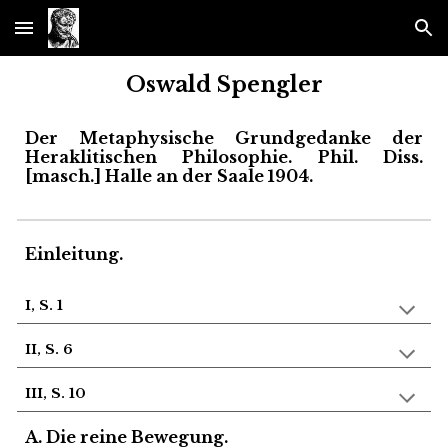
Skip to main content
Skip to navigation
Oswald Spengler
Der Metaphysische Grundgedanke der
Heraklitischen Philosophie.
P
hil.
Diss.
[masch.] Halle an der Sa
ale
1
904.
Einleitung
.
I, S. 1
II, S. 6
III, S. 10
A. Die reine Bewegung.