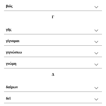
βιός
Γ
γῆς
γίγνομαι
γιγνώσκω
γνώμη
Δ
δαίμων
δεῖ