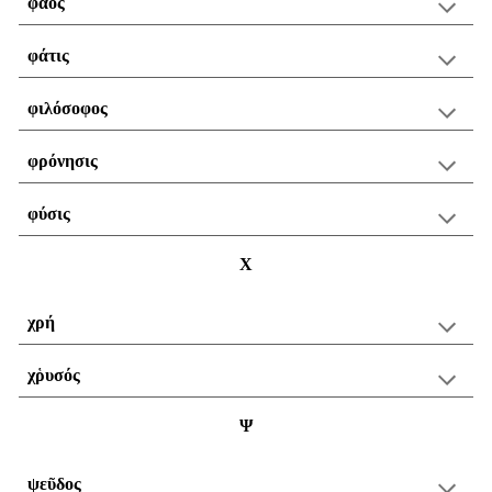
φάος
φάτις
φιλόσοφος
φρόνησις
φύσις
Χ
χρή
χῥυσός
Ψ
ψεῦδος