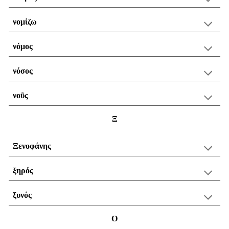
νομἰζω
νόμος
νόσος
νοῦς
Ξ
Ξενοφάνης
ξηρός
ξυ
νός
Ο