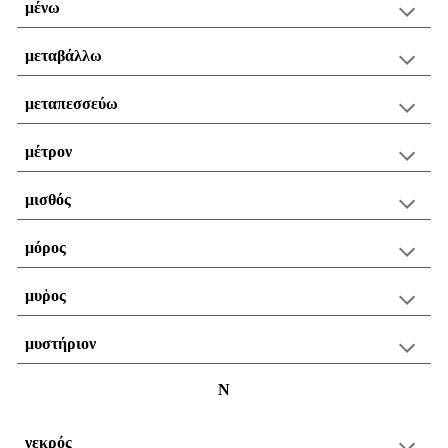
μένω
μεταβάλλω
μεταπεσσεύω
μέτρον
μισθός
μόρος
μυῥος
μυστήριον
Ν
νεκρός