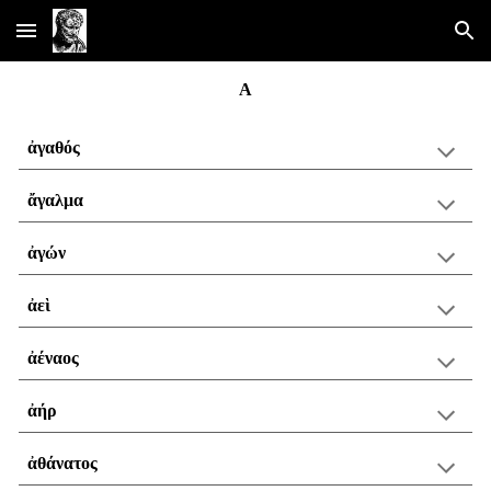
Skip to main content
Skip to navigation
Α
ἀγαθός
ἄγαλμα
ἀγών
ἀεὶ
ἀέναος
ἀήρ
ἀθάνατος