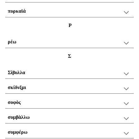
πυρκαϊά
Ρ
ρέω
Σ
Σίβυλλα
σκίδνξμι
σοφὸς
συμβὰλλω
συμφέρω