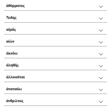
ἀθὐρματος
Ἅιδης
αἱμάς
αἰὼν
ἀκούω
ἀληθής
ἀλλοιοῦται
ἀναπαύω
ἀνθρώπος