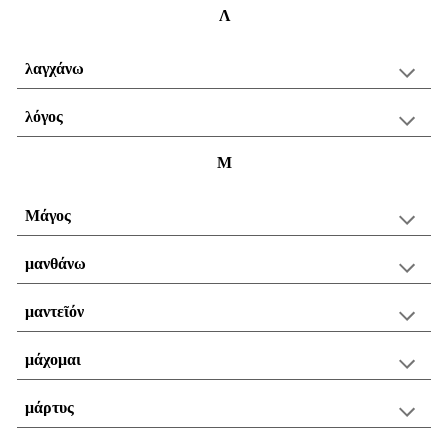
Λ
λαγχάνω
λόγος
Μ
Μάγος
μανθάνω
μαντεῖόν
μάχομαι
μάρτυς