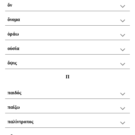
ὄν
ὄνομα
ὁράω
οὐσία
ὄψις
Π
παιδός
παίζω
παλίντροπος