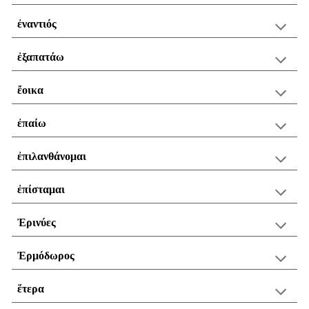
ἐναντιός
ἐξαπατάω
ἔοικα
ἐπαίω
ἐπιλανθάνομαι
ἐπίσταμαι
Ἐρινύες
Ἐρμόδωρος
ἕτερα