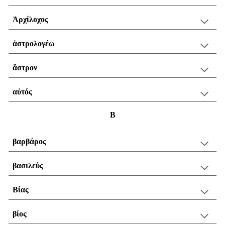
Ἀρχίλοχος
ἀστρολογέω
ἄστρον
αὐτός
Β
βαρβάρος
βασιλεὺς
Βίας
βίος