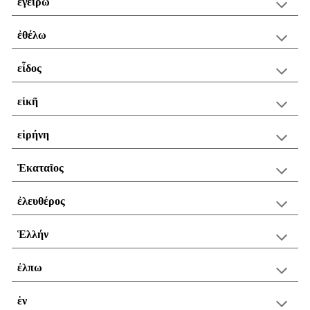
ἐγείρω
ἐθέλω
εἶδος
εἰκῆ
εἰρήνη
Ἑκαταῖος
ἐλευθέρος
Ἑλλήν
ἐλπω
ἑν