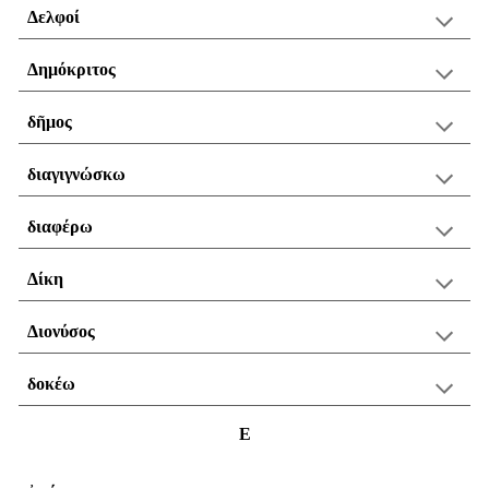
Δελφοί
Δημόκριτος
δῆμος
διαγιγνώσκω
διαφέρω
Δίκη
Διονύσος
δοκέω
Ε