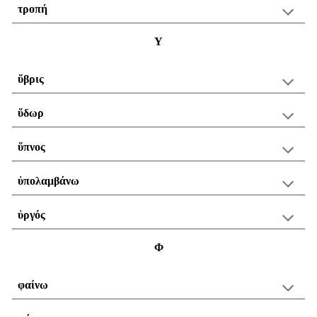
τροπή
Υ
ὕβρις
ὕδωρ
ὕπνος
ὑπολαμβάνω
ὑργός
Φ
φαίνω