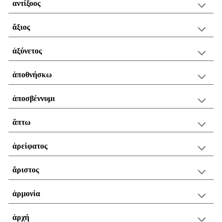
αντίξοος
ἄξιος
ἀξύνετος
ἀποθνήσκω
ἀποσβέννυμι
ἅπτω
ἀρείφατος
ἄριστος
ἁρμονία
ἀρχή