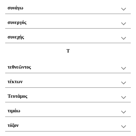
συνάγω
συνεργός
συνεχής
Τ
τεθνεῶντος
τέκτων
Τευτάμος
τιμάω
τόξον