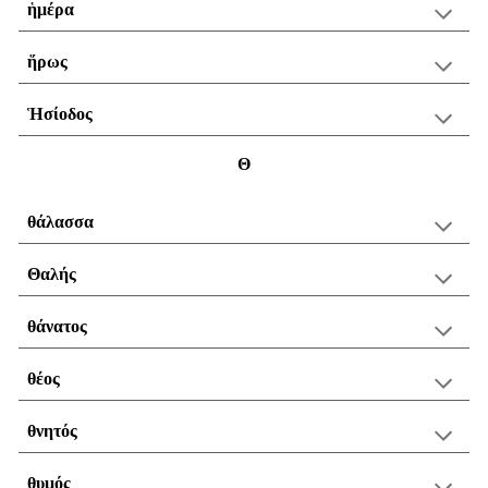
ἡμέρα
ἥρως
Ἡσίοδος
Θ
θάλασσα
Θαλής
θάνατος
θέος
θνητός
θυμός