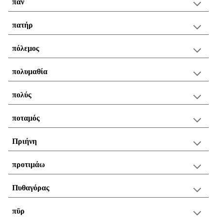
πᾶν
πατήρ
πόλεμος
πολυμαθία
πολύς
ποταμός
Πριήνη
προτιμάω
Πυθαγόρας
πῦρ