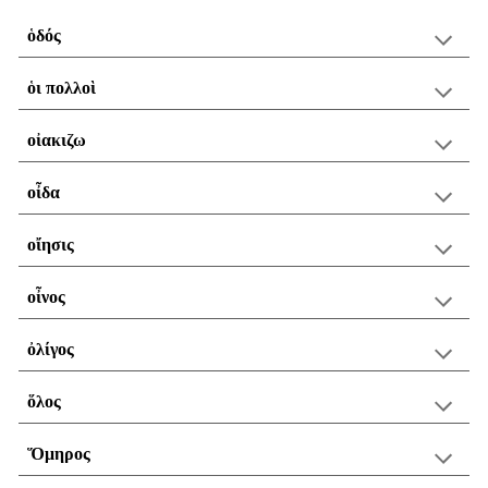
ὁδός
ὁι πολλοὶ
οἰακιζω
οἶδα
οἴησις
οἶνος
ὀλίγος
ὅλος
Ὅμηρος