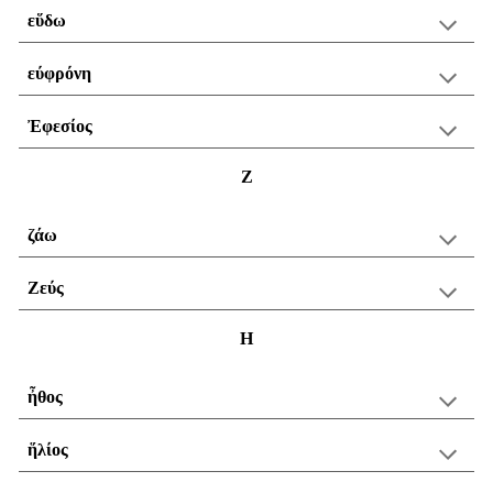
εὕδω
εύφρόνη
Ἐφεσίος
Ζ
ζάω
Ζεύς
Η
ἦθος
ἥλίος