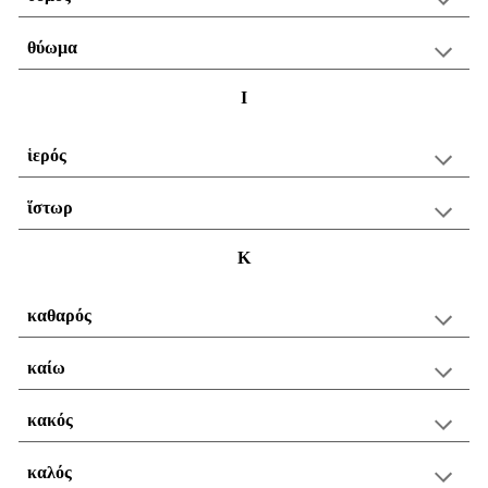
θύωμα
Ι
ἱερός
ἵστωρ
Κ
καθαρός
καίω
κακός
καλός