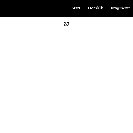
Start
Heraklit
Fragmente
ip to main content
Skip to navigat
3
7